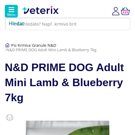
0
Menu
Hledat
Kontakt
Poradna
Klinika
Psi
Krmiva
Granule
N&D
N&D PRIME DOG Adult Mini Lamb & Blueberry 7kg
Hlavní kategorie
N&D PRIME DOG Adult
Akce
Mini Lamb & Blueberry
Psi
7kg
Kočky
Veterinární diety
Dárkové poukazy