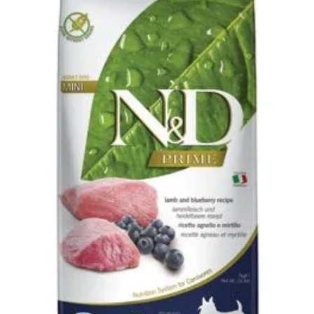
Klinika Veterix
777 319 516
(Po–Pá, 9–19h; So–Ne, 9–14h)
info@veterix.cz
E-shop Veterix
777 319 517
(Po–Pá, 8–15h)
eshop@veterix.cz