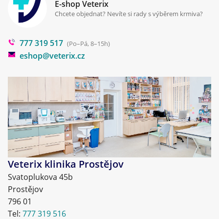
Klinika Prostějov
E-shop Veterix
Cookies a podmínky používání
Chcete objednat? Nevíte si rady s výběrem krmiva?
Poradna
777 319 517
Blog
(Po–Pá, 8–15h)
eshop@veterix.cz
Veterix klinika Prostějov
Svatoplukova 45b
Prostějov
796 01
Tel:
777 319 516