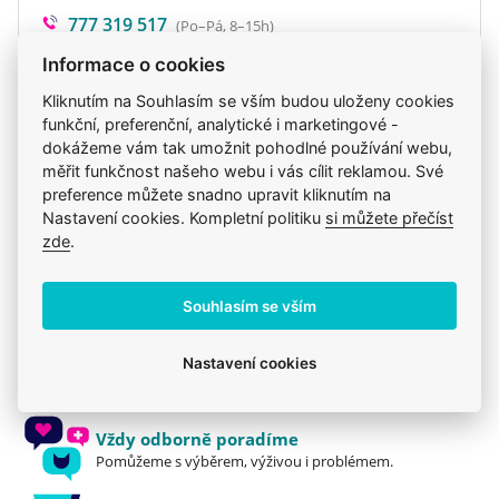
777 319 517
(Po–Pá, 8–15h)
eshop@veterix.cz
Informace o cookies
Kliknutím na Souhlasím se vším budou uloženy cookies
funkční, preferenční, analytické i marketingové -
dokážeme vám tak umožnit pohodlné používání webu,
Produkt také v těchto kategoriích
7
měřit funkčnost našeho webu i vás cílit reklamou. Své
preference můžete snadno upravit kliknutím na
N&D
Krmiva
Mého psa trápí
N&D
Nastavení cookies. Kompletní politiku
si můžete přečíst
zde
.
Pro dospělé
Granule
N&D
Souhlasím se vším
Jsme zkušení veterináři
Nastavení cookies
Mazlíčkům pomáháme denně již 20 let.
Vždy odborně poradíme
Pomůžeme s výběrem, výživou i problémem.