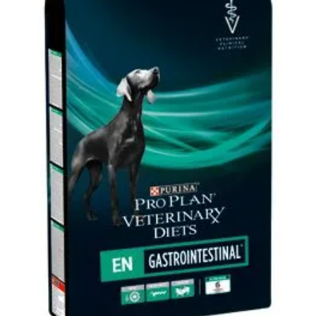
Klinika Veterix
777 319 516
(Po–Pá, 9–19h; So–Ne, 9–14h)
info@veterix.cz
E-shop Veterix
777 319 517
(Po–Pá, 8–15h)
eshop@veterix.cz