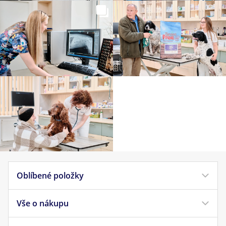
Oblíbené položky
Vše o nákupu
Krmivo pro psy