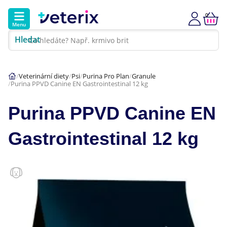
0
Menu
Hledat
Kontakt
Poradna
Klinika
Veterinární diety
Psi
Purina Pro Plan
Granule
Purina PPVD Canine EN Gastrointestinal 12 kg
Hlavní kategorie
Purina PPVD Canine EN
Akce
Gastrointestinal 12 kg
Psi
Kočky
Veterinární diety
Dárkové poukazy