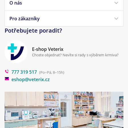
Krmivo pro kočky
O nás
Doprava a platba
Veterinární diety
Obchodní podmínky
Pro zákazníky
Náš příběh
Pamlsky pro psy
Reklamace a vrácení
Potřebujete poradit?
Kontakt
Antiparazitika
Zpracování osobních údajů
Klinika Prostějov
E-shop Veterix
Cookies a podmínky používání
Chcete objednat? Nevíte si rady s výběrem krmiva?
Poradna
777 319 517
Blog
(Po–Pá, 8–15h)
eshop@veterix.cz