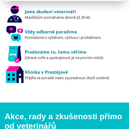
stravitelné složky pomáhají snižovat zátěž
Jsme zkušení veterináři
postiženého střeva a podporují vysokou
Mazlíčkům pomáháme denně již 20 let.
vstřebatelnost živin.
Vždy odborně poradíme
Pomůžeme s výběrem, výživou i problémem.
Prodáváme to, čemu věříme
Zdravé zvíře a spokojenost je na prvním místě.
Klinika v Prostějově
Přijďte se poradit nebo vyzvednout zboží osobně.
Akce, rady a zkušenosti přímo
od veterinářů