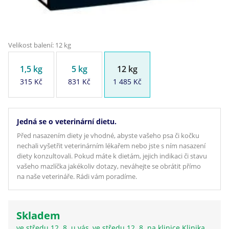
Velikost balení: 12 kg
1,5 kg
5 kg
12 kg
315 Kč
831 Kč
1 485 Kč
Jedná se o veterinární dietu.
Před nasazením diety je vhodné, abyste vašeho psa či kočku
nechali vyšetřit veterinárním lékařem nebo jste s ním nasazení
diety konzultovali. Pokud máte k dietám, jejich indikaci či stavu
vašeho mazlíčka jakékoliv dotazy, neváhejte se obrátit přímo
na naše veterináře. Rádi vám poradíme.
Skladem
ve středu 12. 8. u vás, ve středu 12. 8. na klinice Klinika