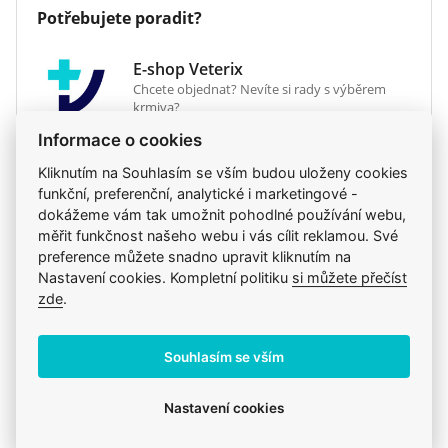
Hmotnost
12 kg
Potřebujete poradit?
(prebiotika) pro podporu zdravého prostředí ve
Druh krmiva
granule
střevě. Vysoká chutnost je velmi důležitá u psů s
Veterinární dieta
ano
E-shop Veterix
onemocněním střev, kteří často trpí
Chcete objednat? Nevíte si rady s výběrem
nechutenstvím.
krmiva?
Informace o cookies
Před použitím nebo před prodloužením doby
777 319 517
(Po–Pá, 8–15h)
používání se doporučuje vyžádat si stanovisko
Kliknutím na Souhlasím se vším budou uloženy cookies
eshop@veterix.cz
veterinárního lékaře.
funkční, preferenční, analytické i marketingové -
dokážeme vám tak umožnit pohodlné používání webu,
měřit funkčnost našeho webu i vás cílit reklamou. Své
Hlavní benefity
preference můžete snadno upravit kliknutím na
Nastavení cookies. Kompletní politiku
si můžete přečíst
Produkt také v těchto kategoriích
8
Nízký obsah tuků pro omezení jejich maldigesce
zde
.
(zhoršeného trávení).
Psi
Krmiva
Veterinární diety
Mastné kyseliny se středně dlouhým řetězcem,
Purina Pro Plan
Mého psa trápí
Granule
Souhlasím se vším
speciální forma tuku z kokosového oleje, který
Granule
Purina Pro Plan
je pro psy snadno stravitelný a vstřebatelný.
Nastavení cookies
Nízký podíl nestrávené potravy: snadno