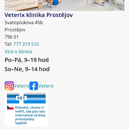
Veterix klinika Prostějov
Svatoplukova 45b
Prostějov
796 01
Tel:
777 319 516
Více o klinice
Po–Pá, 9–19 hod
So–Ne, 9–14 hod
Veterix
Veterix