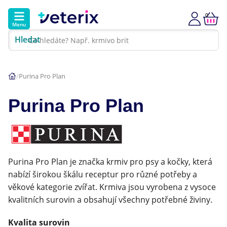
0
Menu
Hledat
Kontakt
Poradna
Klinika
Purina Pro Plan
Hlavní kategorie
Purina Pro Plan
Akce
Psi
Purina Pro Plan je značka krmiv pro psy a kočky, která
Kočky
nabízí širokou škálu receptur pro různé potřeby a
věkové kategorie zvířat. Krmiva jsou vyrobena z vysoce
Veterinární diety
kvalitních surovin a obsahují všechny potřebné živiny.
Dárkové poukazy
Kvalita surovin