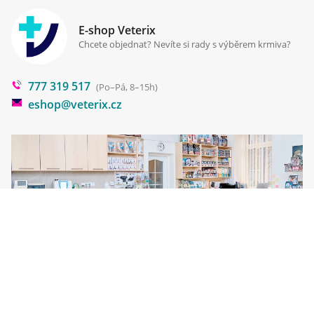
Antiparazitika
Zpracování osobních údajů
Klinika Prostějov
E-shop Veterix
Cookies a podmínky používání
Chcete objednat? Nevíte si rady s výběrem krmiva?
Poradna
777 319 517
Blog
(Po–Pá, 8–15h)
eshop@veterix.cz
Veterix klinika Prostějov
Svatoplukova 45b
Prostějov
796 01