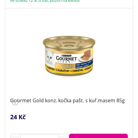
ve středu 12. 8. u vás, pozítří na klinice
Gourmet Gold konz. kočka pašt. s kuř.masem 85g
24 Kč