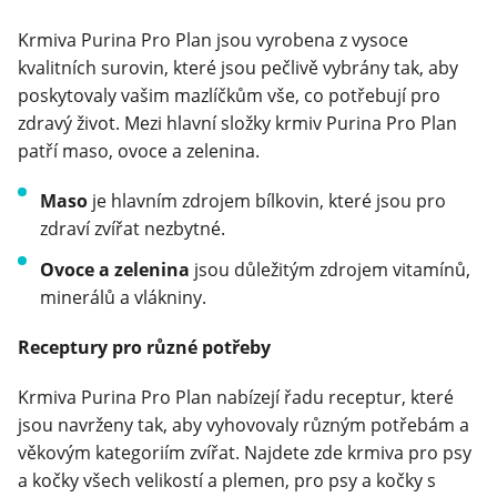
Krmiva Purina Pro Plan jsou vyrobena z vysoce
Klinika Veterix
kvalitních surovin, které jsou pečlivě vybrány tak, aby
poskytovaly vašim mazlíčkům vše, co potřebují pro
777 319 516
(Po–Pá, 9–19h; So–Ne, 9–14h)
zdravý život. Mezi hlavní složky krmiv Purina Pro Plan
info@veterix.cz
patří maso, ovoce a zelenina.
E-shop Veterix
Maso
je hlavním zdrojem bílkovin, které jsou pro
zdraví zvířat nezbytné.
777 319 517
(Po–Pá, 8–15h)
Ovoce a zelenina
jsou důležitým zdrojem vitamínů,
eshop@veterix.cz
minerálů a vlákniny.
Receptury pro různé potřeby
Krmiva Purina Pro Plan nabízejí řadu receptur, které
jsou navrženy tak, aby vyhovovaly různým potřebám a
věkovým kategoriím zvířat. Najdete zde krmiva pro psy
a kočky všech velikostí a plemen, pro psy a kočky s