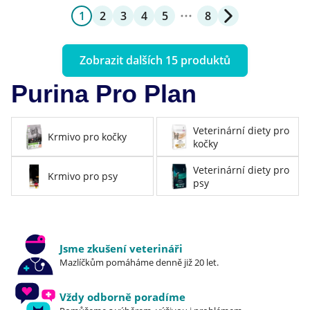
1
2
3
4
5
8
Zobrazit dalších 15 produktů
Purina Pro Plan
Veterinární diety pro
Krmivo pro kočky
kočky
Veterinární diety pro
Krmivo pro psy
psy
Jsme zkušení veterináři
Mazlíčkům pomáháme denně již 20 let.
Vždy odborně poradíme