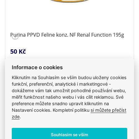
Purina PPVD Feline konz. NF Renal Function 195g
50 Kč
Informace o cookies
ks
Do košíku
Kliknutím na Souhlasím se vším budou uloženy cookies
funkční, preferenční, analytické i marketingové -
dokážeme vám tak umožnit pohodlné používání webu,
Skladem
v pátek 14. 8. u vás, ve čtvrtek 13. 8. na klinice
měřit funkčnost našeho webu i vás cílit reklamou. Své
preference můžete snadno upravit kliknutím na
Nastavení cookies. Kompletní politiku
si můžete přečíst
zde
.
Souhlasím se vším