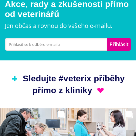
Akce, rady a zkušenosti přímo
od veterinářů
Jen občas a rovnou do vašeho e-mailu.
Přihlásit
Sledujte #veterix příběhy
přímo z kliniky