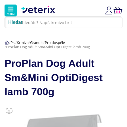
0
Menu
Hledat
Kontakt
Poradna
Klinika
Psi
Krmiva
Granule
Pro dospělé
ProPlan Dog Adult Sm&Mini OptiDigest lamb 700g
Hlavní kategorie
ProPlan Dog Adult
Akce
Sm&Mini OptiDigest
Psi
lamb 700g
Kočky
Veterinární diety
Dárkové poukazy