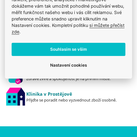
dokážeme vám tak umožnit pohodlné používání webu,
měřit funkčnost našeho webu i vás cílit reklamou. Své
preference můžete snadno upravit kliknutím na
Nastavení cookies. Kompletní politiku
si můžete přečíst
Jsme zkušení veterináři
zde
.
Mazlíčkům pomáháme denně již 20 let.
Souhlasím se vším
Vždy odborně poradíme
Pomůžeme s výběrem, výživou i problémem.
Nastavení cookies
Prodáváme to, čemu věříme
Zdravé zvíře a spokojenost je na prvním místě.
Klinika v Prostějově
Přijďte se poradit nebo vyzvednout zboží osobně.