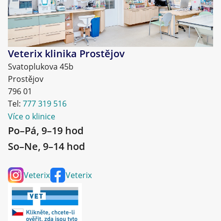
Veterix klinika Prostějov
Svatoplukova 45b
Prostějov
796 01
Tel:
777 319 516
Více o klinice
Po–Pá, 9–19 hod
So–Ne, 9–14 hod
Veterix
Veterix