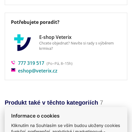
Veterinární dieta
ne
Potřebujete poradit?
E-shop Veterix
Chcete objednat? Nevíte si rady s výběrem
krmiva?
777 319 517
(Po–Pá, 8–15h)
eshop@veterix.cz
Produkt také v těchto kategoriích
7
Citlivé zažívání
Krmiva
Purina Pro Plan
Informace o cookies
Mého psa trápí
Pro dospělé
Granule
Kliknutím na Souhlasím se vším budou uloženy cookies
Purina Pro Plan
funkční, preferenční, analytické i marketingové -