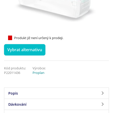
Produkt již není určený k prodeji.
Vybrat alternativu
Kód produktu:
Výrobce:
P22011436
Proplan
Popis
Dávkování
Obsahuje OPTIDIGEST, vyvinutý s využitím
nejnovějších vědeckých poznatků z oblasti výživy