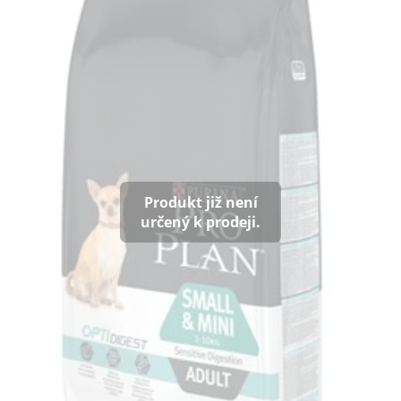
Klinika Veterix
777 319 516
(Po–Pá, 9–19h; So–Ne, 9–14h)
info@veterix.cz
E-shop Veterix
777 319 517
Produkt již není
(Po–Pá, 8–15h)
určený k prodeji.
eshop@veterix.cz