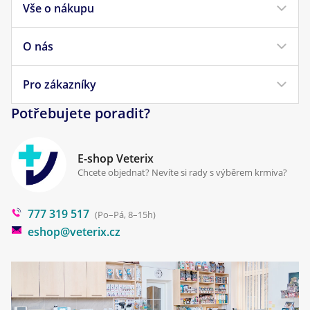
Vše o nákupu
Krmivo pro psy
Krmivo pro kočky
O nás
Doprava a platba
Veterinární diety
Obchodní podmínky
Pro zákazníky
Náš příběh
Pamlsky pro psy
Reklamace a vrácení
Potřebujete poradit?
Kontakt
Antiparazitika
Zpracování osobních údajů
Klinika Prostějov
E-shop Veterix
Cookies a podmínky používání
Chcete objednat? Nevíte si rady s výběrem krmiva?
Poradna
777 319 517
Blog
(Po–Pá, 8–15h)
eshop@veterix.cz