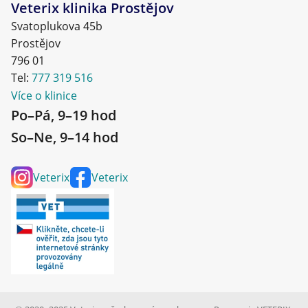
Veterix klinika Prostějov
Svatoplukova 45b
Prostějov
796 01
Tel:
777 319 516
Více o klinice
Po–Pá, 9–19 hod
So–Ne, 9–14 hod
Veterix
Veterix