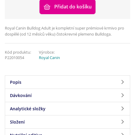
Přidat do košíku
Royal Canin Bulldog Adult je kompletní super prémiové krmivo pro
dospělé (od 12 měsíců věku) čistokrevné plemeno Bulldoga.
Kód produktu:
Výrobce:
P22010054
Royal Canin
Popis
Dávkování
Každé plemeno má své jedinečné potřeby. Váš
dospělý buldok potřebuje kompletní a vyváženou
Analytické složky
Dávkování
stravu, která obsahuje živiny podporující jeho
zdraví. Složení krmiva ROYAL CANIN® Bulldog
Složení
Analytické složky
Váha psa
Normální
Zvýšená
Adult je vytvořeno tak, aby uspokojovalo veškeré
aktivita
aktivita
nutriční potřeby dospělých buldoků starších 12