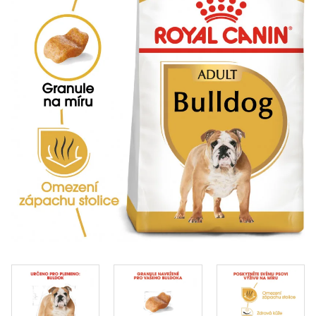
Klinika Veterix
777 319 516
(Po–Pá, 9–19h; So–Ne, 9–14h)
info@veterix.cz
E-shop Veterix
777 319 517
(Po–Pá, 8–15h)
eshop@veterix.cz