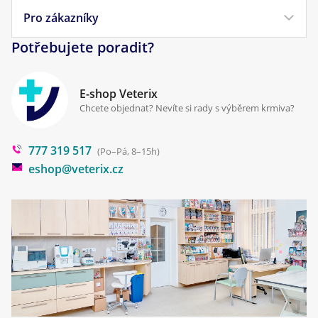
Veterinární diety
Obchodní podmínky
Pro zákazníky
Náš příběh
Pamlsky pro psy
Reklamace a vrácení
Potřebujete poradit?
Kontakt
Antiparazitika
Zpracování osobních údajů
Klinika Prostějov
E-shop Veterix
Cookies a podmínky používání
Chcete objednat? Nevíte si rady s výběrem krmiva?
Poradna
777 319 517
Blog
(Po–Pá, 8–15h)
eshop@veterix.cz