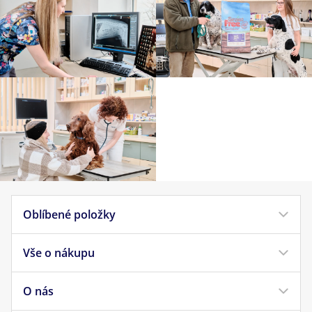
Oblíbené položky
Vše o nákupu
Krmivo pro psy
Krmivo pro kočky
O nás
Doprava a platba