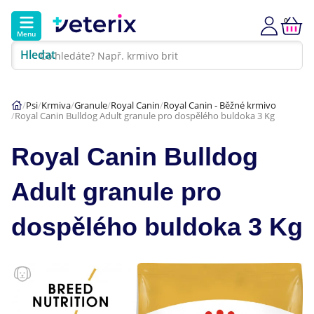
0
Menu
Hledat
Kontakt
Poradna
Klinika
Psi
Krmiva
Granule
Royal Canin
Royal Canin - Běžné krmivo
Royal Canin Bulldog Adult granule pro dospělého buldoka 3 Kg
Hlavní kategorie
Royal Canin Bulldog
Akce
Adult granule pro
Psi
dospělého buldoka 3 Kg
Kočky
Veterinární diety
Dárkové poukazy