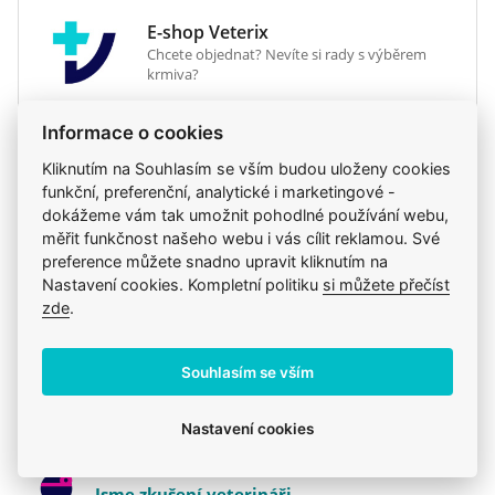
vytvořená na míru tomuto plemenu. Čumák
E-shop Veterix
těchto psů míří vzhůru a horní čelist mají kratší
Chcete objednat? Nevíte si rady s výběrem
než čelist spodní. Tvar a velikost této granule byly
krmiva?
upraveny tak, aby se vašemu psovi dobře
uchopovala. Její textura navíc nutí ke žvýkání, a tak
777 319 517
(Po–Pá, 8–15h)
Informace o cookies
váš buldok nebude hltat.
eshop@veterix.cz
Kliknutím na Souhlasím se vším budou uloženy cookies
funkční, preferenční, analytické i marketingové -
dokážeme vám tak umožnit pohodlné používání webu,
měřit funkčnost našeho webu i vás cílit reklamou. Své
preference můžete snadno upravit kliknutím na
Produkt také v těchto kategoriích
7
Nastavení cookies. Kompletní politiku
si můžete přečíst
zde
.
Royal Canin - Běžné krmivo
Krmiva
Mého psa trápí
Pro dospělé
Royal Canin
Souhlasím se vším
Granule
Royal Canin
Nastavení cookies
Jsme zkušení veterináři