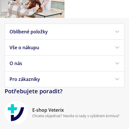
Oblíbené položky
Vše o nákupu
Krmivo pro psy
Krmivo pro kočky
O nás
Doprava a platba
Veterinární diety
Obchodní podmínky
Pro zákazníky
Náš příběh
Pamlsky pro psy
Reklamace a vrácení
Potřebujete poradit?
Kontakt
Antiparazitika
Zpracování osobních údajů
Klinika Prostějov
E-shop Veterix
Cookies a podmínky používání
Chcete objednat? Nevíte si rady s výběrem krmiva?
Poradna