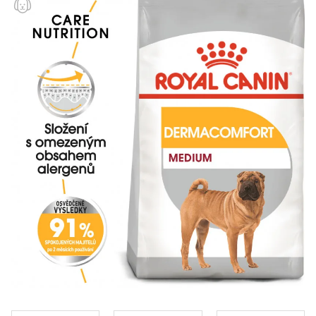
Klinika Veterix
777 319 516
(Po–Pá, 9–19h; So–Ne, 9–14h)
info@veterix.cz
E-shop Veterix
777 319 517
(Po–Pá, 8–15h)
eshop@veterix.cz