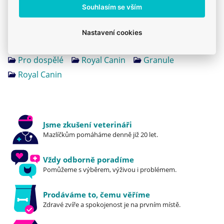
Souhlasím se vším
Produkt také v těchto kategoriích
8
Royal Canin - Běžné krmivo
Krmiva
Nastavení cookies
Mého psa trápí
Krmiva pro zdravou kůži a srst
Pro dospělé
Royal Canin
Granule
Royal Canin
Jsme zkušení veterináři
Mazlíčkům pomáháme denně již 20 let.
Vždy odborně poradíme
Pomůžeme s výběrem, výživou i problémem.
Prodáváme to, čemu věříme
Zdravé zvíře a spokojenost je na prvním místě.