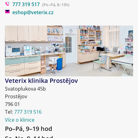
777 319 517
Blog
(Po–Pá, 8–15h)
eshop@veterix.cz
Veterix klinika Prostějov
Svatoplukova 45b
Prostějov
796 01
Tel:
777 319 516
Více o klinice
Po–Pá, 9–19 hod