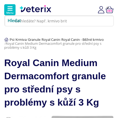
0
Menu
Hledat
Kontakt
Poradna
Klinika
Psi
Krmiva
Granule
Royal Canin
Royal Canin - Běžné krmivo
Royal Canin Medium Dermacomfort granule pro střední psy s
Hlavní kategorie
problémy s kůží 3 Kg
Akce
Royal Canin Medium
Psi
Dermacomfort granule
Kočky
pro střední psy s
Veterinární diety
problémy s kůží 3 Kg
Dárkové poukazy