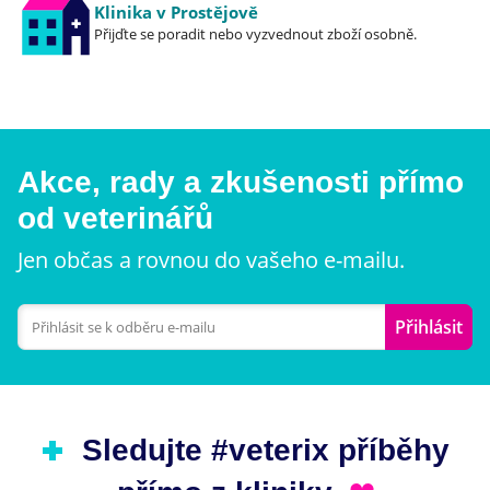
Klinika v Prostějově
Přijďte se poradit nebo vyzvednout zboží osobně.
Akce, rady a zkušenosti přímo
od veterinářů
Jen občas a rovnou do vašeho e-mailu.
Přihlásit
Sledujte #veterix příběhy