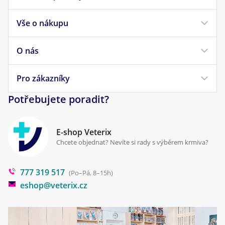
Vše o nákupu
Krmivo pro psy
Krmivo pro kočky
O nás
Doprava a platba
Veterinární diety
Obchodní podmínky
Pro zákazníky
Náš příběh
Pamlsky pro psy
Reklamace a vrácení
Potřebujete poradit?
Kontakt
Antiparazitika
Zpracování osobních údajů
Klinika Prostějov
E-shop Veterix
Cookies a podmínky používání
Chcete objednat? Nevíte si rady s výběrem krmiva?
Poradna
777 319 517
Blog
(Po–Pá, 8–15h)
eshop@veterix.cz