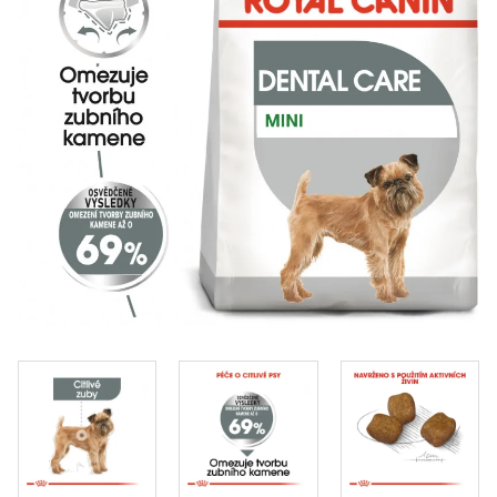
Klinika Veterix
777 319 516
(Po–Pá, 9–19h; So–Ne, 9–14h)
info@veterix.cz
E-shop Veterix
777 319 517
(Po–Pá, 8–15h)
eshop@veterix.cz