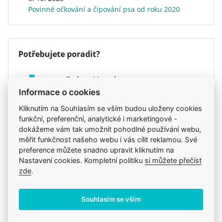
Povinné očkování a čipování psa od roku 2020
Veterinární dieta
ne
Program výživy Digestive Care je dostupný jako
křupavé granule a lahodné paštiky v kapsičce. Obě
jsou nutričně kompletní a dokonale se doplňují.
Proč nevyzkoušet paštiku jako doplněk granulí?
Potřebujete poradit?
Krmivo ROYAL CANIN® Dental Care Mini je vědecky
testováno a je prokázáno, že snižuje tvorbu
E-shop Veterix
zubního kamene až o 69 %. To znamená, že
Chcete objednat? Nevíte si rady s výběrem
Informace o cookies
krmiva?
výsledky krmiva ROYAL CANIN® Dental Care Mini
Kliknutím na Souhlasím se vším budou uloženy cookies
jsou prokázaným úspěchem.
funkční, preferenční, analytické i marketingové -
777 319 517
(Po–Pá, 8–15h)
dokážeme vám tak umožnit pohodlné používání webu,
eshop@veterix.cz
měřit funkčnost našeho webu i vás cílit reklamou. Své
preference můžete snadno upravit kliknutím na
Nastavení cookies. Kompletní politiku
si můžete přečíst
zde
.
Produkt také v těchto kategoriích
8
Souhlasím se vším
Royal Canin - Běžné krmivo
Zuby a dutina ústní