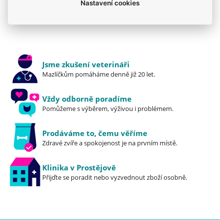
Krmiva
Mého psa trápí
Pro dospělé
Nastavení cookies
Royal Canin
Granule
Royal Canin
Jsme zkušení veterináři
Mazlíčkům pomáháme denně již 20 let.
Vždy odborně poradíme
Pomůžeme s výběrem, výživou i problémem.
Prodáváme to, čemu věříme
Zdravé zvíře a spokojenost je na prvním místě.
Klinika v Prostějově
Přijďte se poradit nebo vyzvednout zboží osobně.