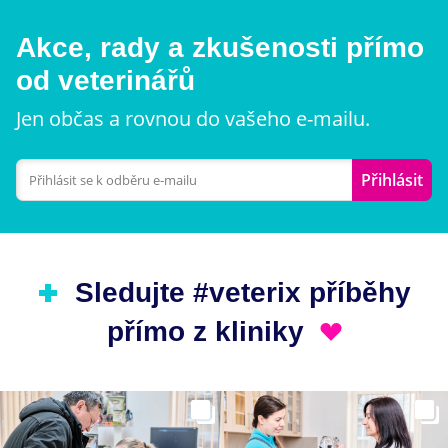
Akce, rady a zkušenosti přímo
od veterinářů
Jen občas a rovnou do vašeho e-mailu.
Přihlásit
Sledujte #veterix příběhy
přímo z kliniky