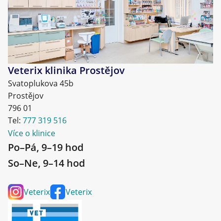
Veterix klinika Prostějov
Svatoplukova 45b
Prostějov
796 01
Tel:
777 319 516
Více o klinice
Po–Pá, 9–19 hod
So–Ne, 9–14 hod
Veterix
Veterix