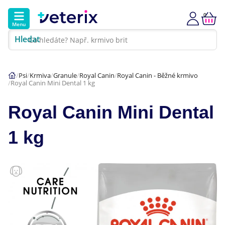
0
Menu
Hledat
Kontakt
Poradna
Klinika
Psi
Krmiva
Granule
Royal Canin
Royal Canin - Běžné krmivo
Royal Canin Mini Dental 1 kg
Hlavní kategorie
Royal Canin Mini Dental
Akce
1 kg
Psi
Kočky
Veterinární diety
Dárkové poukazy