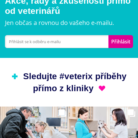
Akce, rady a zkušenosti přímo
od veterinářů
Jen občas a rovnou do vašeho e-mailu.
Přihlásit
Sledujte #veterix příběhy
přímo z kliniky