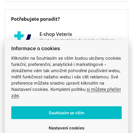
přísnými kontrolami kvality.
Veterinární dieta
ne
Program výživy Digestive Care je dostupný jako
Potřebujete poradit?
křupavé granule a chutné paštiky v kapsičce. Obě
jsou nutričně kompletní a dokonale se doplňují.
E-shop Veterix
Proč nevyzkoušet paštiku jako doplněk granulí?
Chcete objednat? Nevíte si rady s výběrem
Výsledkem používání krmiva ROYAL CANIN®
krmiva?
Informace o cookies
Digestive Care Mini je zlepšení kvality stolice v 92 %
Kliknutím na Souhlasím se vším budou uloženy cookies
případů. Důkaz toho, že trávicí soustava funguje
777 319 517
(Po–Pá, 8–15h)
funkční, preferenční, analytické i marketingové -
správně. Výsledky krmiva jsou tak prokázaným
eshop@veterix.cz
dokážeme vám tak umožnit pohodlné používání webu,
úspěchem.
měřit funkčnost našeho webu i vás cílit reklamou. Své
preference můžete snadno upravit kliknutím na
Nastavení cookies. Kompletní politiku
si můžete přečíst
zde
.
Produkt také v těchto kategoriích
8
Citlivé zažívání
Royal Canin - Běžné krmivo
Souhlasím se vším
Krmiva
Mého psa trápí
Pro dospělé
Royal Canin
Granule
Royal Canin
Nastavení cookies