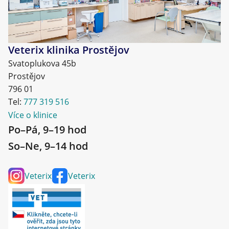
Veterix klinika Prostějov
Svatoplukova 45b
Prostějov
796 01
Tel:
777 319 516
Více o klinice
Po–Pá, 9–19 hod
So–Ne, 9–14 hod
Veterix
Veterix