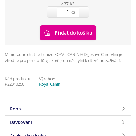
437 Kč
ks
Přidat do košíku
Mimořádně chutné krmivo ROYAL CANIN® Digestive Care Mini je
vhodné pro psy do 10 kg, kteří jsou náchylní k citlivému zažívání.
Kód produktu:
Výrobce:
P22010250
Royal Canin
Popis
Dávkování
Trávicí potíže nejsou nic příjemného a dokáží
potrápit i vašeho psa. Strava obsahující vysoce
Analytické složky