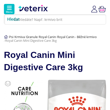
0
Menu
Hledat
Kontakt
Poradna
Klinika
Psi
Krmiva
Granule
Royal Canin
Royal Canin - Běžné krmivo
Royal Canin Mini Digestive Care 3kg
Hlavní kategorie
Royal Canin Mini
Akce
Digestive Care 3kg
Psi
Kočky
Veterinární diety
Dárkové poukazy