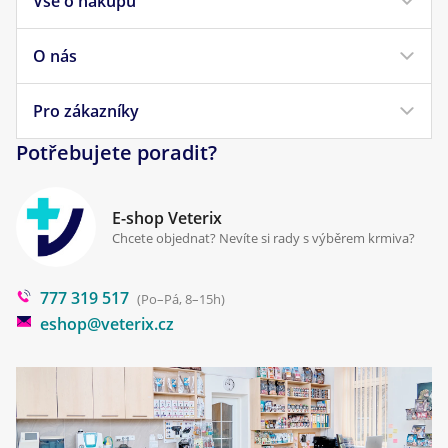
Vše o nákupu
Krmivo pro psy
Krmivo pro kočky
O nás
Doprava a platba
Veterinární diety
Obchodní podmínky
Pro zákazníky
Náš příběh
Pamlsky pro psy
Reklamace a vrácení
Potřebujete poradit?
Kontakt
Antiparazitika
Zpracování osobních údajů
Klinika Prostějov
E-shop Veterix
Cookies a podmínky používání
Chcete objednat? Nevíte si rady s výběrem krmiva?
Poradna
777 319 517
Blog
(Po–Pá, 8–15h)
eshop@veterix.cz