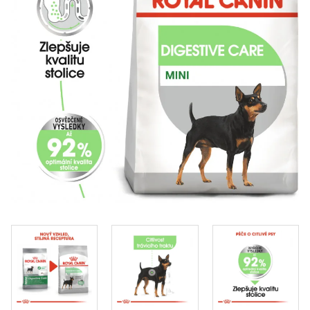
Klinika Veterix
777 319 516
(Po–Pá, 9–19h; So–Ne, 9–14h)
info@veterix.cz
E-shop Veterix
777 319 517
(Po–Pá, 8–15h)
eshop@veterix.cz