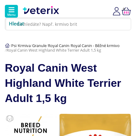
0
Menu
Hledat
Kontakt
Poradna
Klinika
Psi
Krmiva
Granule
Royal Canin
Royal Canin - Běžné krmivo
Royal Canin West Highland White Terrier Adult 1,5 kg
Hlavní kategorie
Royal Canin West
Akce
Highland White Terrier
Psi
Adult 1,5 kg
Kočky
Veterinární diety
Dárkové poukazy