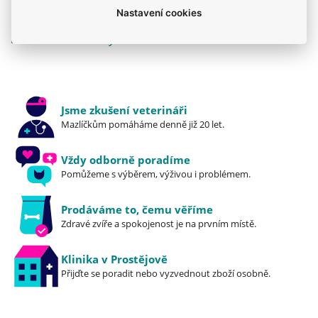
Nastavení cookies
Mého psa trápí
Pro dospělé
Royal Canin
Granule
Royal Canin
Jsme zkušení veterináři
Mazlíčkům pomáháme denně již 20 let.
Vždy odborně poradíme
Pomůžeme s výběrem, výživou i problémem.
Prodáváme to, čemu věříme
Zdravé zvíře a spokojenost je na prvním místě.
Klinika v Prostějově
Přijďte se poradit nebo vyzvednout zboží osobně.