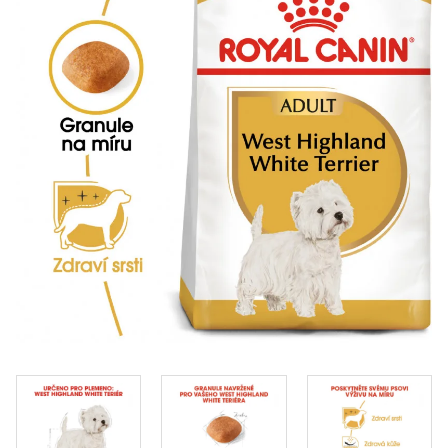
Klinika Veterix
777 319 516
(Po–Pá, 9–19h; So–Ne, 9–14h)
info@veterix.cz
E-shop Veterix
777 319 517
(Po–Pá, 8–15h)
eshop@veterix.cz