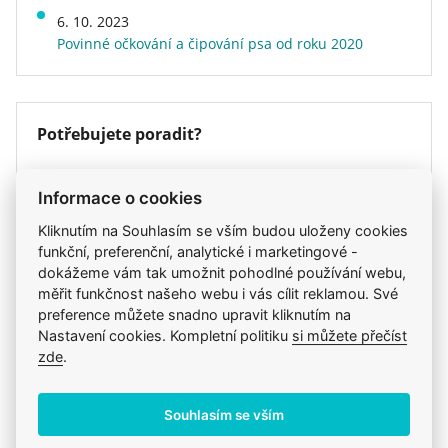
důležité, aby se krmivo vašeho psa věnovalo také
Energetická hodnota
běžné
6. 10. 2023
*L.I.P.: proteiny vybrané pro svou velmi vysokou
stavu jeho ústní dutiny a jeho zuby a dásně tak
Povinné očkování a čipování psa od roku 2020
Hmotnost
1,5 kg
stravitelnost.
zůstaly zdravé. Díky obsaženým chelátorům
Druh krmiva
granule
vápníku zpomaluje tvorbu a ukládání zubního
Veterinární dieta
ne
kamene a zlepšuje celkovou hygienu ústní dutiny
vašeho psa.
Potřebujete poradit?
Krmivo ROYAL CANIN® West Highland White
E-shop Veterix
Terrier Adult kombinací výjimečných chutí
Informace o cookies
Chcete objednat? Nevíte si rady s výběrem
uspokojí i ty nejmlsnější jazýčky.
krmiva?
Kliknutím na Souhlasím se vším budou uloženy cookies
funkční, preferenční, analytické i marketingové -
777 319 517
dokážeme vám tak umožnit pohodlné používání webu,
(Po–Pá, 8–15h)
měřit funkčnost našeho webu i vás cílit reklamou. Své
eshop@veterix.cz
preference můžete snadno upravit kliknutím na
Nastavení cookies. Kompletní politiku
si můžete přečíst
zde
.
Produkt také v těchto kategoriích
7
Souhlasím se vším
Royal Canin - Běžné krmivo
Krmiva