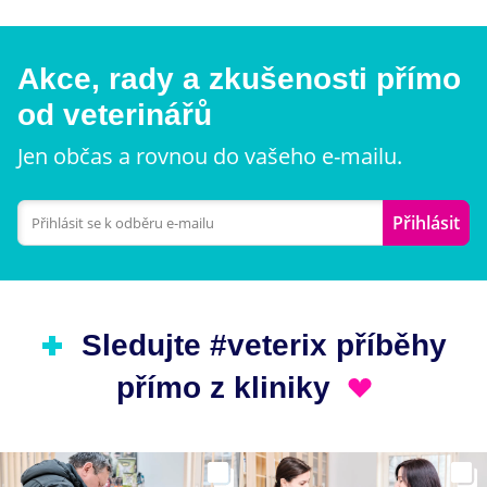
Akce, rady a zkušenosti přímo
od veterinářů
Jen občas a rovnou do vašeho e-mailu.
Přihlásit
Sledujte #veterix příběhy
přímo z kliniky