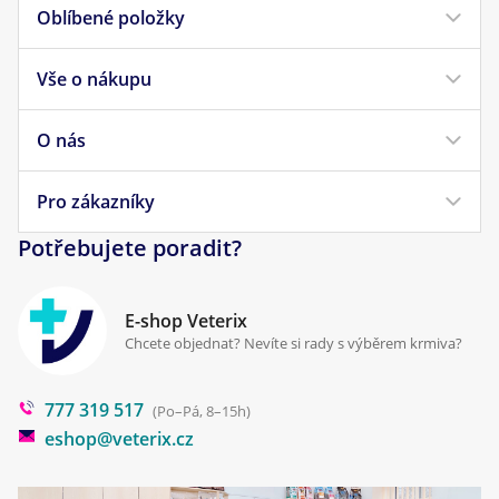
Oblíbené položky
Vše o nákupu
Krmivo pro psy
Krmivo pro kočky
O nás
Doprava a platba
Veterinární diety
Obchodní podmínky
Pro zákazníky
Náš příběh
Pamlsky pro psy
Reklamace a vrácení
Potřebujete poradit?
Kontakt
Antiparazitika
Zpracování osobních údajů
Klinika Prostějov
E-shop Veterix
Cookies a podmínky používání
Chcete objednat? Nevíte si rady s výběrem krmiva?
Poradna
777 319 517
Blog
(Po–Pá, 8–15h)
eshop@veterix.cz