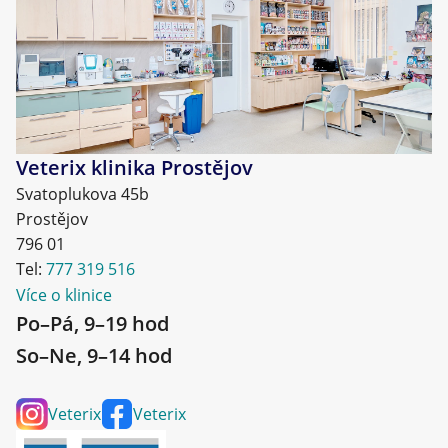
Veterix klinika Prostějov
Svatoplukova 45b
Prostějov
796 01
Tel:
777 319 516
Více o klinice
Po–Pá, 9–19 hod
So–Ne, 9–14 hod
Veterix
Veterix