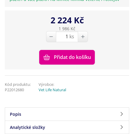
2 224 Kč
1 986 Kč
ks
Přidat do košíku
Kód produktu:
Výrobce:
P22012680
Vet Life Natural
Popis
Analytické složky
Farmina Vet Life Cat Obesity - Krmivo