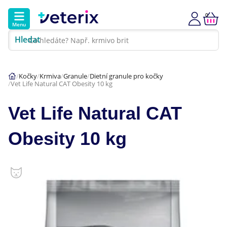
0
Menu
Hledat
Kontakt
Poradna
Klinika
Kočky
Krmiva
Granule
Dietní granule pro kočky
Vet Life Natural CAT Obesity 10 kg
Hlavní kategorie
Vet Life Natural CAT
Akce
Obesity 10 kg
Psi
Kočky
Veterinární diety
Dárkové poukazy