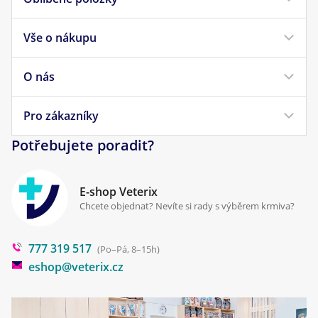
Vše o nákupu
Krmivo pro psy
Krmivo pro kočky
O nás
Doprava a platba
Veterinární diety
Obchodní podmínky
Pro zákazníky
Náš příběh
Pamlsky pro psy
Reklamace a vrácení
Potřebujete poradit?
Kontakt
Antiparazitika
Zpracování osobních údajů
Klinika Prostějov
E-shop Veterix
Cookies a podmínky používání
Chcete objednat? Nevíte si rady s výběrem krmiva?
Poradna
777 319 517
Blog
(Po–Pá, 8–15h)
eshop@veterix.cz