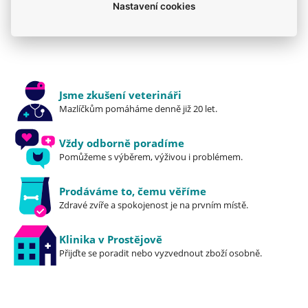
denního dávkování uvedeného v tabulce.
Nadváha
Mou kočku trápí
Kočky
Krmiva
Nastavení cookies
Podávejte krmivo Farmina Vet Life Obesity, dokud
Kočky
nedosáhnete ideální hmotnosti. Zajistěte kočce
přístup k misce čisté a čerstvé vody po celý den,
abyste zvíře co nejvíce hydratovali.
Jsme zkušení veterináři
100% záruka: Vyrobeno z nejkvalitnějších surovin,
Mazlíčkům pomáháme denně již 20 let.
které úspěšně prošly všemi testy. Skladujte na
chladném a suchém místě. Vyrobeno 18 měsíců
Vždy odborně poradíme
před datem spotřeby vytištěném na balení. Net
Pomůžeme s výběrem, výživou i problémem.
hmotnost, datum spotřeby, šarže a registrační
číslo továrny je uvedeno na zadní části obalu.
Prodáváme to, čemu věříme
Zdravé zvíře a spokojenost je na prvním místě.
Klinika v Prostějově
Přijďte se poradit nebo vyzvednout zboží osobně.