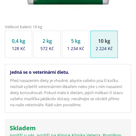
Velikost balení: 10 kg
0,4 kg
2 kg
5 kg
10 kg
128 Kč
572 Kč
1 234 Kč
2 224 Kč
Jedná se o veterinární dietu.
Před nasazením diety je vhodné, abyste vašeho psa či kočku
nechali vyšetřit veterinárním lékařem nebo jste s ním nasazení
diety konzultovali. Pokud máte k dietám, jejich indikaci či stavu
vašeho mazlíčka jakékoliv dotazy, neváhejte se obrátit přímo
na naše veterináře. Rádi vám poradíme.
Skladem
pozítří u vás, pozítří na klinice Klinika Veterix, Prostějov