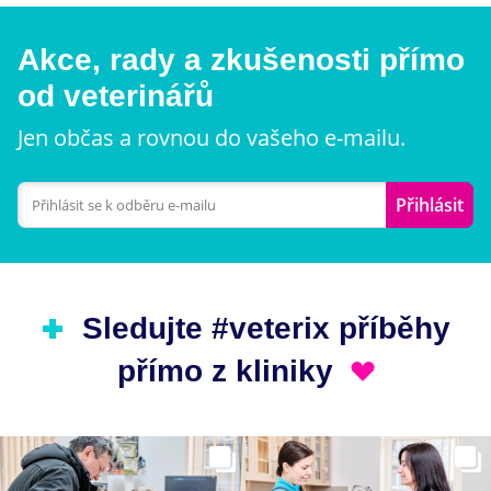
Akce, rady a zkušenosti přímo
od veterinářů
Jen občas a rovnou do vašeho e-mailu.
Přihlásit
Sledujte #veterix příběhy
přímo z kliniky