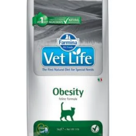
Klinika Veterix
777 319 516
(Po–Pá, 9–19h; So–Ne, 9–14h)
info@veterix.cz
E-shop Veterix
777 319 517
(Po–Pá, 8–15h)
eshop@veterix.cz