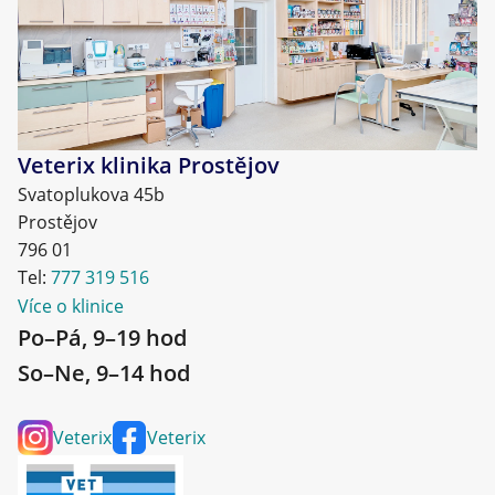
Veterix klinika Prostějov
Svatoplukova 45b
Prostějov
796 01
Tel:
777 319 516
Více o klinice
Po–Pá, 9–19 hod
So–Ne, 9–14 hod
Veterix
Veterix