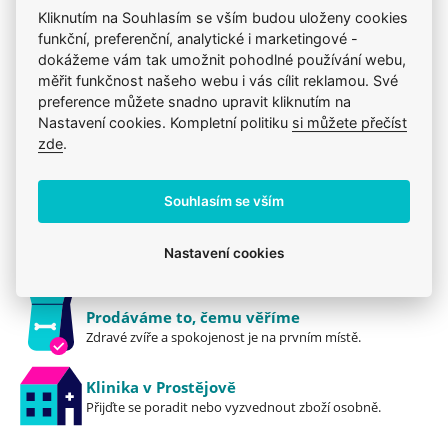
S prebiotiky, která významně podporují zdraví
Citlivé zažívání
Krmiva
Purina Pro Plan
Kliknutím na Souhlasím se vším budou uloženy cookies
střev
funkční, preferenční, analytické i marketingové -
Mého psa trápí
Pro dospělé
Granule
dokážeme vám tak umožnit pohodlné používání webu,
Klinicky ověřená účinnost pro zlepšení
Purina Pro Plan
měřit funkčnost našeho webu i vás cílit reklamou. Své
rovnováhy střevní mikroflóry
preference můžete snadno upravit kliknutím na
Nastavení cookies. Kompletní politiku
si můžete přečíst
Se speciálními složkami, které podporují zdraví
zde
.
střev a kvalitu výkalů
Jsme zkušení veterináři
Mazlíčkům pomáháme denně již 20 let.
Souhlasím se vším
Patentovaný proces šetrné tepelné úpravy, při
kterém si vstupní surovina - jehněčí uchovává
Vždy odborně poradíme
Nastavení cookies
svou kvalitu
Pomůžeme s výběrem, výživou i problémem.
Neobsahuje pšenici
Prodáváme to, čemu věříme
Zdravé zvíře a spokojenost je na prvním místě.
Klinika v Prostějově
Přijďte se poradit nebo vyzvednout zboží osobně.