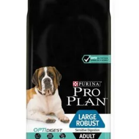
Klinika Veterix
777 319 516
(Po–Pá, 9–19h; So–Ne, 9–14h)
info@veterix.cz
E-shop Veterix
777 319 517
(Po–Pá, 8–15h)
eshop@veterix.cz