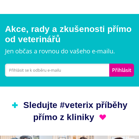
Akce, rady a zkušenosti přímo
od veterinářů
Jen občas a rovnou do vašeho e-mailu.
Přihlásit
Sledujte #veterix příběhy
přímo z kliniky