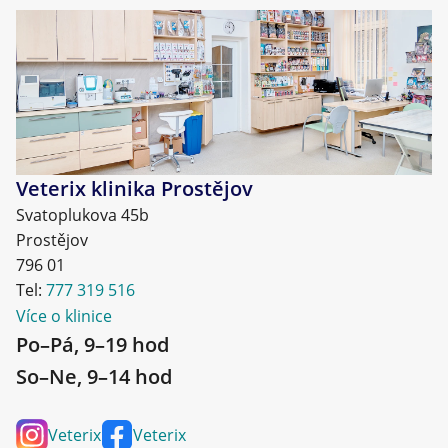
Veterix klinika Prostějov
Svatoplukova 45b
Prostějov
796 01
Tel:
777 319 516
Více o klinice
Po–Pá, 9–19 hod
So–Ne, 9–14 hod
Veterix
Veterix