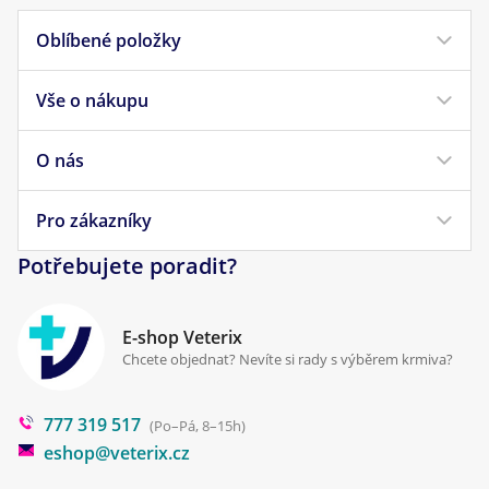
Oblíbené položky
Vše o nákupu
Krmivo pro psy
Krmivo pro kočky
O nás
Doprava a platba
Veterinární diety
Obchodní podmínky
Pro zákazníky
Náš příběh
Pamlsky pro psy
Reklamace a vrácení
Potřebujete poradit?
Kontakt
Antiparazitika
Zpracování osobních údajů
Klinika Prostějov
E-shop Veterix
Cookies a podmínky používání
Chcete objednat? Nevíte si rady s výběrem krmiva?
Poradna
777 319 517
Blog
(Po–Pá, 8–15h)
eshop@veterix.cz