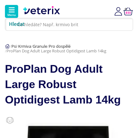
0
Menu
Hledat
Kontakt
Poradna
Klinika
Psi
Krmiva
Granule
Pro dospělé
ProPlan Dog Adult Large Robust Optidigest Lamb 14kg
Hlavní kategorie
ProPlan Dog Adult
Akce
Large Robust
Psi
Optidigest Lamb 14kg
Kočky
Veterinární diety
Dárkové poukazy